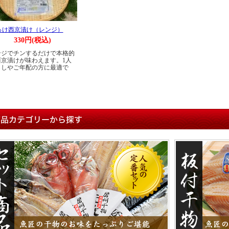
っけ西京漬け（レンジ）
330円(税込)
ンジでチンするだけで本格的
西京漬けが味わえます。1人
らしやご年配の方に最適で
。