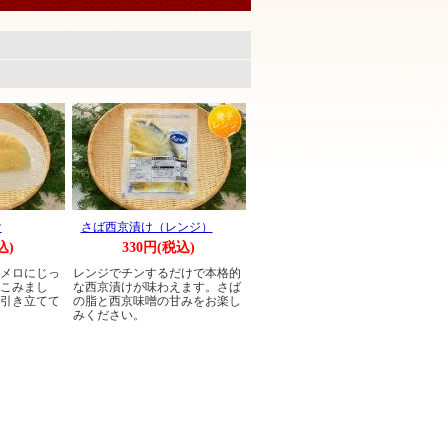
。
け
さば西京漬け（レンジ）
込)
330円(税込)
メロにじっ
レンジでチンするだけで本格的
こみまし
な西京漬けが味わえます。さば
引き立てて
の脂と西京味噌の甘みをお楽し
みください。