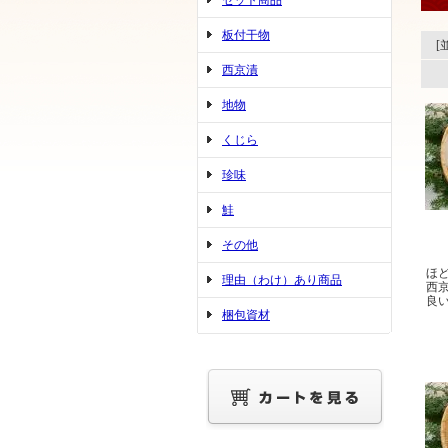
セット商品
板付干物
[
西京漬
地物
くじら
珍味
鮭
その他
ほ
理由（わけ）あり商品
西
良
梱包資材