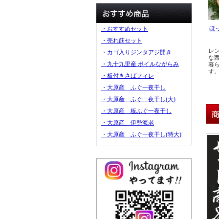
ほ
・おすすめセット
・売れ筋セット
レ
・カゴ入りジンタアジ開き
な
・九十九里産 ボイルながらみ
暮
す
・板付きさばフィレ
・大原産 ふぐ一夜干し
・大原産 ふぐ一夜干し(大)
・大原産 板ふぐ一夜干し
・大原産 伊勢海老
・大原産 ふぐ一夜干し(特大)