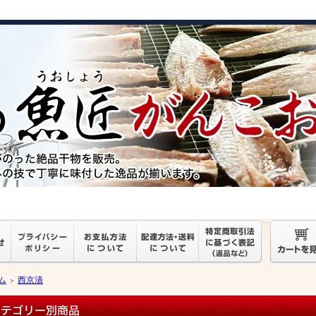
ム
西京漬
＞