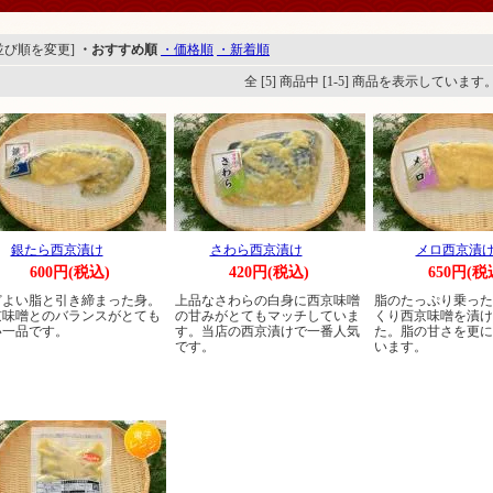
並び順を変更]
・おすすめ順
・価格順
・新着順
全 [5] 商品中 [1-5] 商品を表示しています
銀たら西京漬け
さわら西京漬け
メロ西京漬
600円(税込)
420円(税込)
650円(税
どよい脂と引き締まった身。
上品なさわらの白身に西京味噌
脂のたっぷり乗った
京味噌とのバランスがとても
の甘みがとてもマッチしていま
くり西京味噌を漬け
い一品です。
す。当店の西京漬けで一番人気
た。脂の甘さを更に
です。
います。