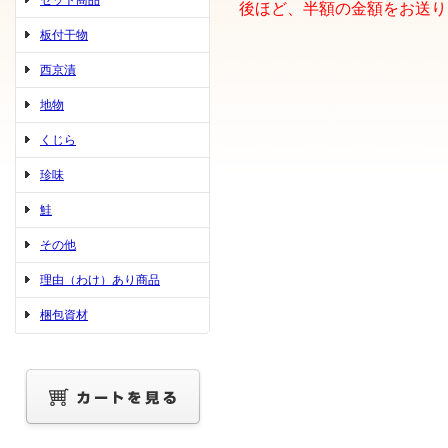
セット商品
後ほど、半額の金額をお送り
板付干物
西京漬
地物
くじら
珍味
鮭
その他
理由（わけ）あり商品
梱包資材