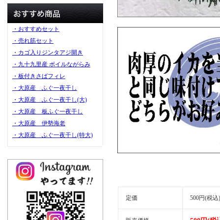
・おすすめセット
・売れ筋セット
・カゴ入りジンタアジ開き
・九十九里産 ボイルながらみ
・板付きさばフィレ
・大原産 ふぐ一夜干し
・大原産 ふぐ一夜干し(大)
・大原産 板ふぐ一夜干し
・大原産 伊勢海老
・大原産 ふぐ一夜干し(特大)
定価
500円(税込