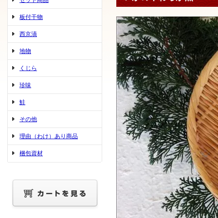
セット商品
板付干物
西京漬
地物
くじら
珍味
鮭
その他
理由（わけ）あり商品
梱包資材